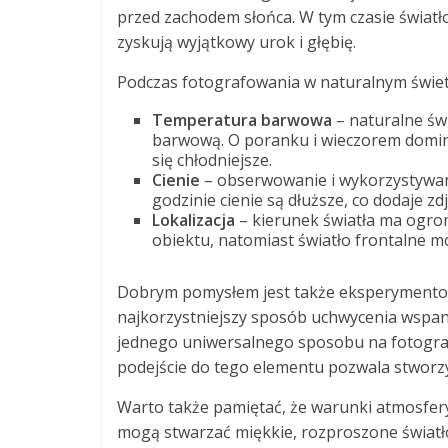
przed zachodem słońca. W tym czasie światło j
zyskują wyjątkowy urok i głębię.
Podczas fotografowania w naturalnym świet
Temperatura barwowa
– naturalne św
barwową. O poranku i wieczorem dominuj
się chłodniejsze.
Cienie
– obserwowanie i wykorzystywani
godzinie cienie są dłuższe, co dodaje 
Lokalizacja
– kierunek światła ma ogro
obiektu, natomiast światło frontalne m
Dobrym pomysłem jest także eksperymentow
najkorzystniejszy sposób uchwycenia wspania
jednego uniwersalnego sposobu na fotografi
podejście do tego elementu pozwala stworzy
Warto także pamiętać, że warunki atmosfer
mogą stwarzać miękkie, rozproszone światło