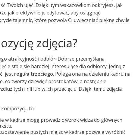
ość Twoich ujęć. Dzięki tym wskazówkom odkryjesz, jak
kże jak efektywnie je edytować, aby osiągnąć
krycie tajemnic, które pozwolą Ci uwieczniać piękne chwile
zycję zdjęcia?
go atrakcyjność i odbiór. Dobrze przemyślana
cie staje się bardziej interesujące dla odbiorcy. Jedną z
ć, jest
reguła trzeciego
. Polega ona na dzieleniu kadru na
ie, co tworzy dziewięć prostokątów, a następnie
uż tych linii lub w ich przecięciu. Dzięki temu zdjęcia
kompozycji, to:
nie w kadrze mogą prowadzić wzrok widza do głównych
ekstu.
ozostawienie pustych miejsc w kadrze pozwala wyróżnić