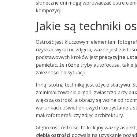
słoneczne dni mogą wprowadzać ostre cieni
kompozycji.
Jakie są techniki os
Ostrość jest kluczowym elementem fotografi
uzyskać wyraźne zdjęcia, ważne jest zastos
podstawowych kroków jest
precyzyjne ust
pamiętać, że różne tryby autofocusa, takie 
zależności od sytuacji.
Inną istotną techniką jest użycie
statywu
. 
zminimalizowanie drgań, zwłaszcza przy dłuż
większą ostrość, a obrazy są wolne od ro
warunkach oświetleniowych korzystanie z s
makrofotografii czy zdjęć architektury.
Głębokość ostrości to kolejny ważny aspekt,
głębia ostrości
pozwala na uzyskanie pożądan