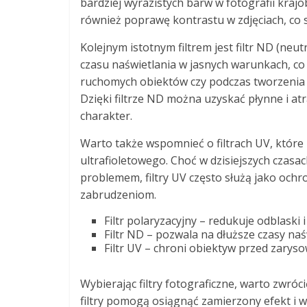
bardziej wyrazistych barw w fotografii kraj
również poprawę kontrastu w zdjęciach, co s
Kolejnym istotnym filtrem jest filtr ND (neu
czasu naświetlania w jasnych warunkach, co
ruchomych obiektów czy podczas tworzenia 
Dzięki filtrze ND można uzyskać płynne i atr
charakter.
Warto także wspomnieć o filtrach UV, które
ultrafioletowego. Choć w dzisiejszych czasa
problemem, filtry UV często służą jako och
zabrudzeniom.
Filtr polaryzacyjny – redukuje odblaski
Filtr ND – pozwala na dłuższe czasy na
Filtr UV – chroni obiektyw przed zarys
Wybierając filtry fotograficzne, warto zwró
filtry pomogą osiągnąć zamierzony efekt i 