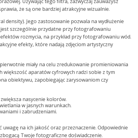
obrazowej. Używając tego filtra, zazwyczaj zauważysz
prawia, że są one bardziej atrakcyjne wizualnie.
tral density). Jego zastosowanie pozwala na wydłużenie
 jest szczególnie przydatne przy fotografowaniu
efektów rozmycia, na przykład przy fotografowaniu wód.
akcyjne efekty, które nadają zdjęciom artystyczny
 pierwotnie miały na celu zredukowanie promieniowania
ch większość aparatów cyfrowych radzi sobie z tym
rona obiektywu, zapobiegając zarysowaniom czy
 i zwiększa nasycenie kolorów.
świetlania w jasnych warunkach.
owaniami i zabrudzeniami.
cić uwagę na ich jakość oraz przeznaczenie. Odpowiednie
wzbogacą Twoje fotograficzne doświadczenie.