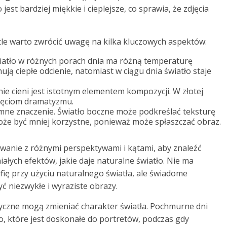
est bardziej miękkie i cieplejsze, co sprawia, że zdjęcia
le warto zwrócić uwagę na kilka kluczowych aspektów:
iatło w różnych porach dnia ma różną temperaturę
ą ciepłe odcienie, natomiast w ciągu dnia światło staje
e cieni jest istotnym elementem kompozycji. W złotej
zdjęciom dramatyzmu.
mne znaczenie. Światło boczne może podkreślać teksturę
oże być mniej korzystne, ponieważ może spłaszczać obraz.
anie z różnymi perspektywami i kątami, aby znaleźć
łych efektów, jakie daje naturalne światło. Nie ma
ę przy użyciu naturalnego światła, ale świadome
ć niezwykłe i wyraziste obrazy.
yczne mogą zmieniać charakter światła. Pochmurne dni
, które jest doskonałe do portretów, podczas gdy