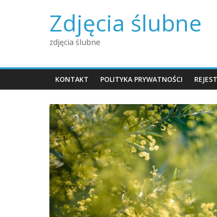
Skip
Zdjęcia ślubne
to
content
zdjęcia ślubne
KONTAKT
POLITYKA PRYWATNOŚCI
REJES