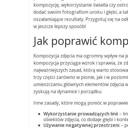
kompozycję, wykorzystanie światła czy ostr
dodać swoim fotografiom uroku i głębi, a ta
oszałamiające rezultaty. Przygotuj się na od
w jeszcze lepszy sposób!
Jak poprawić kompo
Kompozycja zdjęcia ma ogromny wpływ na je
kompozycja przyciąga wzrok i sprawia, że zdję
najważniejszych zasad, którą warto stosowa
trzy części zarówno w pionie, jak i w poziom
umieszczaniu głównych elementów zdjęcia wzdł
zyskują na dynamice i porządku.
Inne zasady, które mogą pomóc w poprawie 
Wykorzystanie prowadzących linii
– li
obiektów zdjęcia, co dodaje głębi i kont
Używanie negatywnej przestrzeni
– p