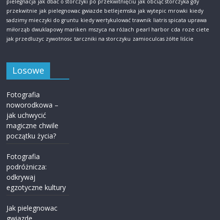
pielegnacja
jak dbać o storczyki po przekwitnięciu
jak obciąć storczyka gdy
przekwitnie
jak pielegnowac gwiazde betlejemska
jak wytepic mrowki
kiedy
sadzimy mieczyki do gruntu
kiedy wertykulować trawnik
liatris spicata uprawa
miłorząb dwuklapowy mariken
mszyca na różach
pearl harbor cda
roze ciete
jak przedluzyc zywotnosc
tarczniki na storczyku
zamioculcas żółte liście
Losowe
Fotografia
noworodkowa –
jak uchwycić
magiczne chwile
początku życia?
Fotografia
podróżnicza:
odkrywaj
egzotyczne kultury
Jak pielegnowac
gwiazde