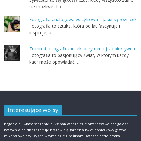
się możliwe. To …
Fotografia analogowa vs cyfrowa – jakie są różnice?
Fotografia to sztuka, która od lat fascynuje i
inspiruje, a …
Techniki fotograficzne: eksperymentuj z obiektywem
Fotografia to pasjonujący świat, w którym każdy
kadr może opowiadać …
Interesujące wpisy
begonia bulwiasta sadzenie
bukszpan wieczniezielony rozstawa
cda gwiazd
naszych wina
dlaczego tuje brązowieją
gardenia kwiat doniczkowy
grzyby
mikoryzowe czyli żyjące w symbiozie z roślinami
gwiazda betlejemska