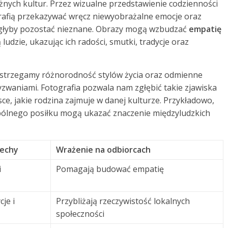
nych kultur. Przez wizualne przedstawienie codzienności
otrafią przekazywać wręcz niewyobrażalne emocje oraz
ogłyby pozostać nieznane. Obrazy mogą wzbudzać
empatię
ludzie, ukazując ich radości, smutki, tradycje oraz
dostrzegamy różnorodność stylów życia oraz odmienne
zwaniami. Fotografia pozwala nam zgłębić takie zjawiska
jsce, jakie rodzina zajmuje w danej kulturze. Przykładowo,
spólnego posiłku mogą ukazać znaczenie międzyludzkich
cechy
Wrażenie na odbiorcach
i
Pomagają budować empatię
je i
Przybliżają rzeczywistość lokalnych
społeczności