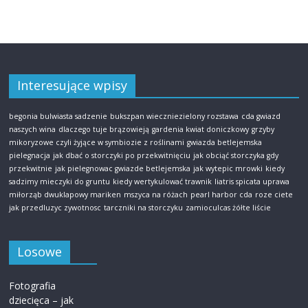
Interesujące wpisy
begonia bulwiasta sadzenie
bukszpan wieczniezielony rozstawa
cda gwiazd
naszych wina
dlaczego tuje brązowieją
gardenia kwiat doniczkowy
grzyby
mikoryzowe czyli żyjące w symbiozie z roślinami
gwiazda betlejemska
pielegnacja
jak dbać o storczyki po przekwitnięciu
jak obciąć storczyka gdy
przekwitnie
jak pielegnowac gwiazde betlejemska
jak wytepic mrowki
kiedy
sadzimy mieczyki do gruntu
kiedy wertykulować trawnik
liatris spicata uprawa
miłorząb dwuklapowy mariken
mszyca na różach
pearl harbor cda
roze ciete
jak przedluzyc zywotnosc
tarczniki na storczyku
zamioculcas żółte liście
Losowe
Fotografia
dziecięca – jak