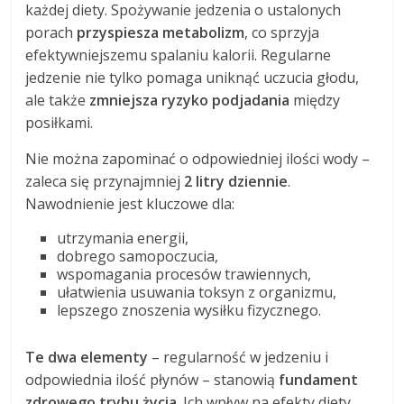
każdej diety. Spożywanie jedzenia o ustalonych
porach
przyspiesza metabolizm
, co sprzyja
efektywniejszemu spalaniu kalorii. Regularne
jedzenie nie tylko pomaga uniknąć uczucia głodu,
ale także
zmniejsza ryzyko podjadania
między
posiłkami.
Nie można zapominać o odpowiedniej ilości wody –
zaleca się przynajmniej
2 litry dziennie
.
Nawodnienie jest kluczowe dla:
utrzymania energii,
dobrego samopoczucia,
wspomagania procesów trawiennych,
ułatwienia usuwania toksyn z organizmu,
lepszego znoszenia wysiłku fizycznego.
Te dwa elementy
– regularność w jedzeniu i
odpowiednia ilość płynów – stanowią
fundament
zdrowego trybu życia
. Ich wpływ na efekty diety