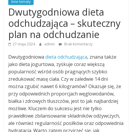
Inne tematy
Dwutygodniowa dieta
odchudzająca – skuteczny
plan na odchudzanie
27 maja 2024
admin
Brak komentarzy
Dwutygodniowa
dieta odchudzająca
, znana także
jako dieta jogurtowa, zyskuje coraz większą
popularność wśród osób pragnących szybko
zredukować masę ciała. Czy w zaledwie 14 dni
można zgubić nawet 6 kilogramów? Okazuje się, że
przy odpowiednich proporcjach węglowodanów,
białka i zdrowych tłuszczów, jest to jak najbardziej
możliwe. Kluczem do sukcesu jest nie tylko
prawidłowe zbilansowanie składników odżywczych,
ale również regularność posiłków oraz odpowiednia
hydratacja. Warto zatem przyjrzeć się, jak