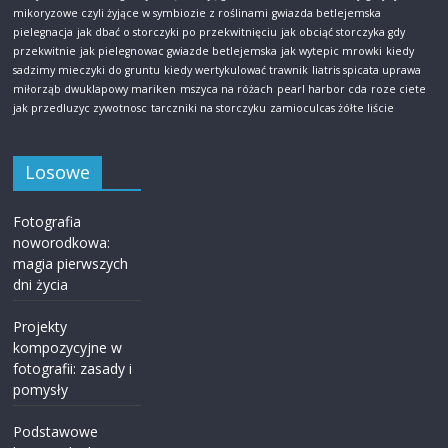
mikoryzowe czyli żyjące w symbiozie z roślinami
gwiazda betlejemska
pielegnacja
jak dbać o storczyki po przekwitnięciu
jak obciąć storczyka gdy
przekwitnie
jak pielegnowac gwiazde betlejemska
jak wytepic mrowki
kiedy
sadzimy mieczyki do gruntu
kiedy wertykulować trawnik
liatris spicata uprawa
miłorząb dwuklapowy mariken
mszyca na różach
pearl harbor cda
roze ciete
jak przedluzyc zywotnosc
tarczniki na storczyku
zamioculcas żółte liście
Losowe
Fotografia
noworodkowa:
magia pierwszych
dni życia
Projekty
kompozycyjne w
fotografii: zasady i
pomysły
Podstawowe