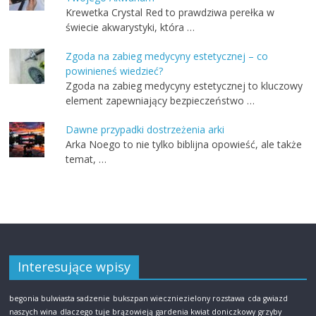
Krewetka Crystal Red to prawdziwa perełka w
świecie akwarystyki, która …
Zgoda na zabieg medycyny estetycznej – co
powinieneś wiedzieć?
Zgoda na zabieg medycyny estetycznej to kluczowy
element zapewniający bezpieczeństwo …
Dawne przypadki dostrzeżenia arki
Arka Noego to nie tylko biblijna opowieść, ale także
temat, …
Interesujące wpisy
begonia bulwiasta sadzenie
bukszpan wieczniezielony rozstawa
cda gwiazd
naszych wina
dlaczego tuje brązowieją
gardenia kwiat doniczkowy
grzyby