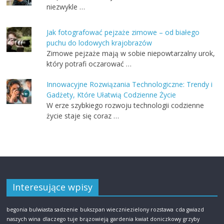
niezwykle …
Jak fotografować pejzaże zimowe – od białego
puchu do lodowych krajobrazów
Zimowe pejzaże mają w sobie niepowtarzalny urok,
który potrafi oczarować …
Innowacyjne Rozwiązania Technologiczne: Trendy i
Gadżety, Które Ułatwią Codzienne Życie
W erze szybkiego rozwoju technologii codzienne
życie staje się coraz …
Interesujące wpisy
begonia bulwiasta sadzenie
bukszpan wieczniezielony rozstawa
cda gwiazd
naszych wina
dlaczego tuje brązowieją
gardenia kwiat doniczkowy
grzyby