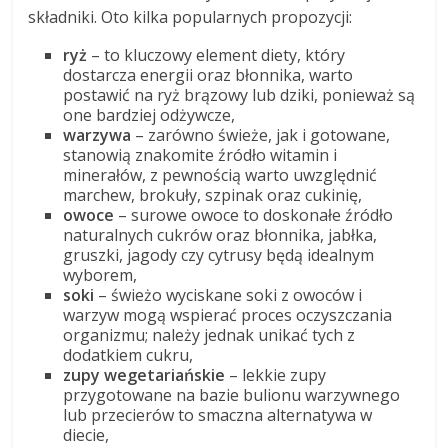
składniki. Oto kilka popularnych propozycji:
ryż
– to kluczowy element diety, który
dostarcza energii oraz błonnika, warto
postawić na ryż brązowy lub dziki, ponieważ są
one bardziej odżywcze,
warzywa
– zarówno świeże, jak i gotowane,
stanowią znakomite źródło witamin i
minerałów, z pewnością warto uwzględnić
marchew, brokuły, szpinak oraz cukinię,
owoce
– surowe owoce to doskonałe źródło
naturalnych cukrów oraz błonnika, jabłka,
gruszki, jagody czy cytrusy będą idealnym
wyborem,
soki
– świeżo wyciskane soki z owoców i
warzyw mogą wspierać proces oczyszczania
organizmu; należy jednak unikać tych z
dodatkiem cukru,
zupy wegetariańskie
– lekkie zupy
przygotowane na bazie bulionu warzywnego
lub przecierów to smaczna alternatywa w
diecie,