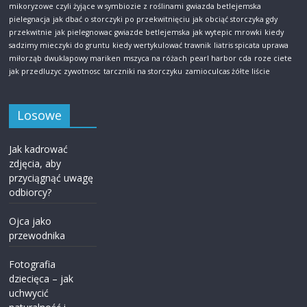
mikoryzowe czyli żyjące w symbiozie z roślinami
gwiazda betlejemska
pielegnacja
jak dbać o storczyki po przekwitnięciu
jak obciąć storczyka gdy
przekwitnie
jak pielegnowac gwiazde betlejemska
jak wytepic mrowki
kiedy
sadzimy mieczyki do gruntu
kiedy wertykulować trawnik
liatris spicata uprawa
miłorząb dwuklapowy mariken
mszyca na różach
pearl harbor cda
roze ciete
jak przedluzyc zywotnosc
tarczniki na storczyku
zamioculcas żółte liście
Losowe
Jak kadrować
zdjęcia, aby
przyciągnąć uwagę
odbiorcy?
Ojca jako
przewodnika
Fotografia
dziecięca – jak
uchwycić