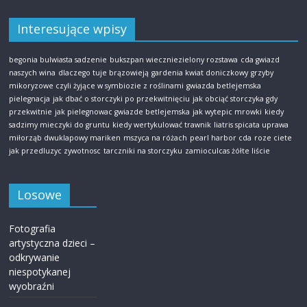
Interesujące wpisy
begonia bulwiasta sadzenie
bukszpan wieczniezielony rozstawa
cda gwiazd
naszych wina
dlaczego tuje brązowieją
gardenia kwiat doniczkowy
grzyby
mikoryzowe czyli żyjące w symbiozie z roślinami
gwiazda betlejemska
pielegnacja
jak dbać o storczyki po przekwitnięciu
jak obciąć storczyka gdy
przekwitnie
jak pielegnowac gwiazde betlejemska
jak wytepic mrowki
kiedy
sadzimy mieczyki do gruntu
kiedy wertykulować trawnik
liatris spicata uprawa
miłorząb dwuklapowy mariken
mszyca na różach
pearl harbor cda
roze ciete
jak przedluzyc zywotnosc
tarczniki na storczyku
zamioculcas żółte liście
Losowe
Fotografia
artystyczna dzieci –
odkrywanie
niespotykanej
wyobraźni