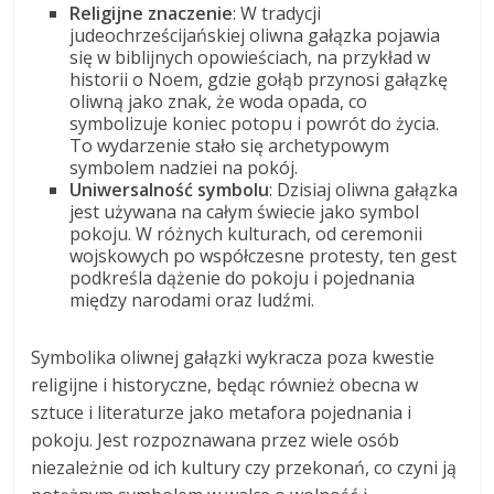
Religijne znaczenie
: W tradycji
judeochrześcijańskiej oliwna gałązka pojawia
się w biblijnych opowieściach, na przykład w
historii o Noem, gdzie gołąb przynosi gałązkę
oliwną jako znak, że woda opada, co
symbolizuje koniec potopu i powrót do życia.
To wydarzenie stało się archetypowym
symbolem nadziei na pokój.
Uniwersalność symbolu
: Dzisiaj oliwna gałązka
jest używana na całym świecie jako symbol
pokoju. W różnych kulturach, od ceremonii
wojskowych po współczesne protesty, ten gest
podkreśla dążenie do pokoju i pojednania
między narodami oraz ludźmi.
Symbolika oliwnej gałązki wykracza poza kwestie
religijne i historyczne, będąc również obecna w
sztuce i literaturze jako metafora pojednania i
pokoju. Jest rozpoznawana przez wiele osób
niezależnie od ich kultury czy przekonań, co czyni ją