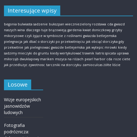
Interesujące wpisy
begonia bulwiasta sadzenie
bukszpan wieczniezielony rozstawa
cda gwiazd
naszych wina
dlaczego tuje brązowieją
gardenia kwiat doniczkowy
grzyby
mikoryzowe czyli żyjące w symbiozie z roślinami
gwiazda betlejemska
pielegnacja
jak dbać o storczyki po przekwitnięciu
jak obciąć storczyka gdy
przekwitnie
jak pielegnowac gwiazde betlejemska
jak wytepic mrowki
kiedy
sadzimy mieczyki do gruntu
kiedy wertykulować trawnik
liatris spicata uprawa
miłorząb dwuklapowy mariken
mszyca na różach
pearl harbor cda
roze ciete
jak przedluzyc zywotnosc
tarczniki na storczyku
zamioculcas żółte liście
Losowe
Wizje europejskich
jasnowidzów
ludowych
Fotografia
podróżnicza: