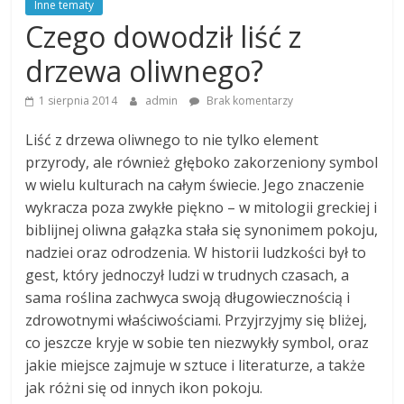
Inne tematy
Czego dowodził liść z
drzewa oliwnego?
1 sierpnia 2014
admin
Brak komentarzy
Liść z drzewa oliwnego to nie tylko element
przyrody, ale również głęboko zakorzeniony symbol
w wielu kulturach na całym świecie. Jego znaczenie
wykracza poza zwykłe piękno – w mitologii greckiej i
biblijnej oliwna gałązka stała się synonimem pokoju,
nadziei oraz odrodzenia. W historii ludzkości był to
gest, który jednoczył ludzi w trudnych czasach, a
sama roślina zachwyca swoją długowiecznością i
zdrowotnymi właściwościami. Przyjrzyjmy się bliżej,
co jeszcze kryje w sobie ten niezwykły symbol, oraz
jakie miejsce zajmuje w sztuce i literaturze, a także
jak różni się od innych ikon pokoju.