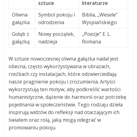
sztuce
literaturze
Oliwna
Symbol pokoju i
Biblia, „Wesele”
gałązka
odrodzenia
Wyspiańskiego
Gołąb z
Nowy początek,
„Poezje” E. L.
gałązką
nadzieja
Romana
W sztuce nowoczesnej oliwna gałązka nadal jest
obecna, często wykorzystywana w obrazach,
rzeźbach czy instalacjach, które odzwierciedlają
nasze pragnienie pokoju i zrozumienia. Artyści
wykorzystują ten motyw, aby podkreślić wartości
humanistyczne, dążenie do harmonii oraz potrzebę
pojednania w społeczeństwie. Tego rodzaju dzieła
inspirują widzów do refleksji nad otaczającym ich
światem oraz rolą, jaką mogą odegrać w
promowaniu pokoju.