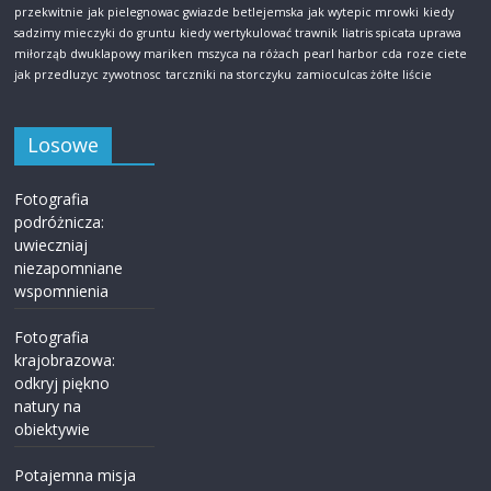
przekwitnie
jak pielegnowac gwiazde betlejemska
jak wytepic mrowki
kiedy
sadzimy mieczyki do gruntu
kiedy wertykulować trawnik
liatris spicata uprawa
miłorząb dwuklapowy mariken
mszyca na różach
pearl harbor cda
roze ciete
jak przedluzyc zywotnosc
tarczniki na storczyku
zamioculcas żółte liście
Losowe
Fotografia
podróżnicza:
uwieczniaj
niezapomniane
wspomnienia
Fotografia
krajobrazowa:
odkryj piękno
natury na
obiektywie
Potajemna misja