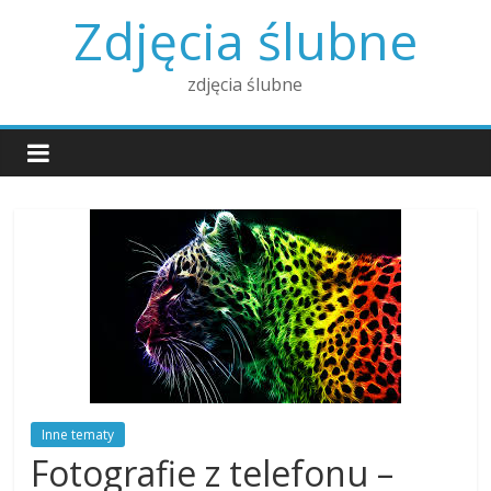
Skip
Zdjęcia ślubne
to
content
zdjęcia ślubne
Inne tematy
Fotografie z telefonu –