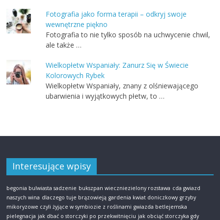
Fotografia jako forma terapii – odkryj swoje
wewnętrzne piękno
Fotografia to nie tylko sposób na uchwycenie chwil,
ale także …
Wielkopłetw Wspaniały: Zanurz Się w Świecie
Kolorowych Rybek
Wielkopłetw Wspaniały, znany z olśniewającego
ubarwienia i wyjątkowych płetw, to …
Interesujące wpisy
begonia bulwiasta sadzenie
bukszpan wieczniezielony rozstawa
cda gwiazd
naszych wina
dlaczego tuje brązowieją
gardenia kwiat doniczkowy
grzyby
mikoryzowe czyli żyjące w symbiozie z roślinami
gwiazda betlejemska
pielegnacja
jak dbać o storczyki po przekwitnięciu
jak obciąć storczyka gdy