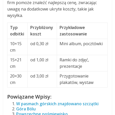
firm pomoże znaleźć najlepszą cenę, zwracając
uwagę na dodatkowe ukryte koszty, takie jak
wysyłka.
Typ
Przybliżony
Przykładowe
odbitki
koszt
zastosowanie
10×15
od 0,30 zł
Mini album, pocztówki
cm
15×21
od 1,00 zł
Ramki do zdjęć,
cm
prezentacje
20×30
od 3,00 zł
Przygotowanie
cm
plakatów, wystaw
Powiązane Wpisy:
W pasmach górskich znajdowano szczątki
Góra Bólu
Powszechne pośmiewisko