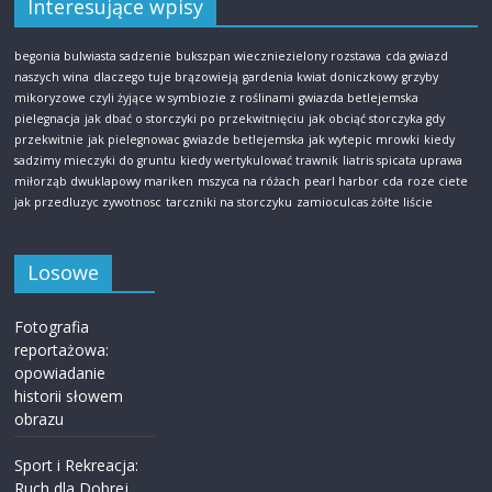
Interesujące wpisy
begonia bulwiasta sadzenie
bukszpan wieczniezielony rozstawa
cda gwiazd
naszych wina
dlaczego tuje brązowieją
gardenia kwiat doniczkowy
grzyby
mikoryzowe czyli żyjące w symbiozie z roślinami
gwiazda betlejemska
pielegnacja
jak dbać o storczyki po przekwitnięciu
jak obciąć storczyka gdy
przekwitnie
jak pielegnowac gwiazde betlejemska
jak wytepic mrowki
kiedy
sadzimy mieczyki do gruntu
kiedy wertykulować trawnik
liatris spicata uprawa
miłorząb dwuklapowy mariken
mszyca na różach
pearl harbor cda
roze ciete
jak przedluzyc zywotnosc
tarczniki na storczyku
zamioculcas żółte liście
Losowe
Fotografia
reportażowa:
opowiadanie
historii słowem
obrazu
Sport i Rekreacja:
Ruch dla Dobrej