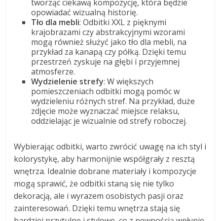
tworząc ciekawą kompozycję, która będzie
opowiadać wizualną historię.
Tło dla mebli
: Odbitki XXL z pięknymi
krajobrazami czy abstrakcyjnymi wzorami
mogą również służyć jako tło dla mebli, na
przykład za kanapą czy półką. Dzięki temu
przestrzeń zyskuje na głębi i przyjemnej
atmosferze.
Wydzielenie strefy
: W większych
pomieszczeniach odbitki mogą pomóc w
wydzieleniu różnych stref. Na przykład, duże
zdjęcie może wyznaczać miejsce relaksu,
oddzielając je wizualnie od strefy roboczej.
Wybierając odbitki, warto zwrócić uwagę na ich styl i
kolorystykę, aby harmonijnie współgrały z resztą
wnętrza. Idealnie dobrane materiały i kompozycje
mogą sprawić, że odbitki staną się nie tylko
dekoracją, ale i wyrazem osobistych pasji oraz
zainteresowań. Dzięki temu wnętrza stają się
bardziej przytulne i stylowe, co z pewnością wpłynie