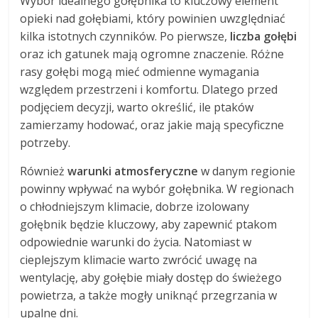
Wybór idealnego gołębnika to kluczowy element
opieki nad gołębiami, który powinien uwzględniać
kilka istotnych czynników. Po pierwsze,
liczba gołębi
oraz ich gatunek mają ogromne znaczenie. Różne
rasy gołębi mogą mieć odmienne wymagania
względem przestrzeni i komfortu. Dlatego przed
podjęciem decyzji, warto określić, ile ptaków
zamierzamy hodować, oraz jakie mają specyficzne
potrzeby.
Również
warunki atmosferyczne
w danym regionie
powinny wpływać na wybór gołębnika. W regionach
o chłodniejszym klimacie, dobrze izolowany
gołębnik będzie kluczowy, aby zapewnić ptakom
odpowiednie warunki do życia. Natomiast w
cieplejszym klimacie warto zwrócić uwagę na
wentylację, aby gołębie miały dostęp do świeżego
powietrza, a także mogły uniknąć przegrzania w
upalne dni.