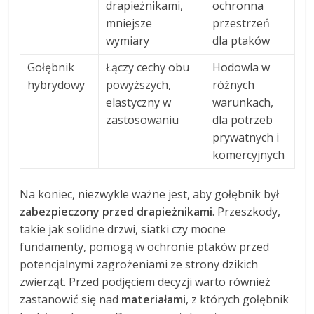
drapieżnikami,
ochronna
mniejsze
przestrzeń
wymiary
dla ptaków
Gołębnik
Łączy cechy obu
Hodowla w
hybrydowy
powyższych,
różnych
elastyczny w
warunkach,
zastosowaniu
dla potrzeb
prywatnych i
komercyjnych
Na koniec, niezwykle ważne jest, aby gołębnik był
zabezpieczony przed drapieżnikami
. Przeszkody,
takie jak solidne drzwi, siatki czy mocne
fundamenty, pomogą w ochronie ptaków przed
potencjalnymi zagrożeniami ze strony dzikich
zwierząt. Przed podjęciem decyzji warto również
zastanowić się nad
materiałami
, z których gołębnik