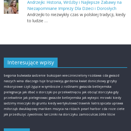
Andrzejki: Historia, Wróżby i Najlepsze Zabawy na
Niezapomniane Imprezy Dla Dzieci i Dorosłych
Andrzejki to niezwykły czas w polskiej tradycji, kiedy
to ludzie …
Interesujące wpisy
begonia bulwiasta sadzenie
bukszpan wieczniezielony rozstawa
cda gwiazd
naszych wina
dlaczego tuje brązowieją
gardenia kwiat doniczkowy
grzyby
mikoryzowe czyli żyjące w symbiozie z roślinami
gwiazda betlejemska
pielegnacja
jak dbać o storczyki po przekwitnięciu
jak obciąć storczyka gdy
przekwitnie
jak pielegnowac gwiazde betlejemska
jak wytepic mrowki
kiedy
sadzimy mieczyki do gruntu
kiedy wertykulować trawnik
liatris spicata uprawa
miłorząb dwuklapowy mariken
mszyca na różach
pearl harbor cda
roze ciete
jak przedluzyc zywotnosc
tarczniki na storczyku
zamioculcas żółte liście