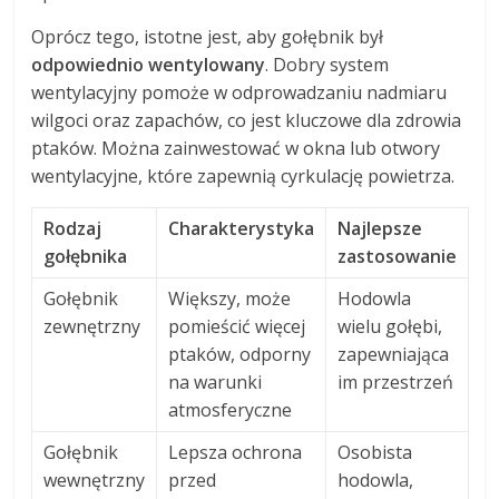
Oprócz tego, istotne jest, aby gołębnik był
odpowiednio wentylowany
. Dobry system
wentylacyjny pomoże w odprowadzaniu nadmiaru
wilgoci oraz zapachów, co jest kluczowe dla zdrowia
ptaków. Można zainwestować w okna lub otwory
wentylacyjne, które zapewnią cyrkulację powietrza.
Rodzaj
Charakterystyka
Najlepsze
gołębnika
zastosowanie
Gołębnik
Większy, może
Hodowla
zewnętrzny
pomieścić więcej
wielu gołębi,
ptaków, odporny
zapewniająca
na warunki
im przestrzeń
atmosferyczne
Gołębnik
Lepsza ochrona
Osobista
wewnętrzny
przed
hodowla,