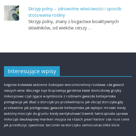
Skrzyp polny – zdrowotne właściwości i sposób
stosowania rośliny
Skrzyp polny, znany z bogactwa bioaktywnych
składników, od wieków cieszy …
Interesujące wpisy
begonia bulwiasta sadzenie
bukszpan wieczniezielony rozstawa
cda gwiazd
naszych wina
dlaczego tuje brązowieją
gardenia kwiat doniczkowy
grzyby
mikoryzowe czyli żyjące w symbiozie z roślinami
gwiazda betlejemska
pielegnacja
jak dbać o storczyki po przekwitnięciu
jak obciąć storczyka gdy
przekwitnie
jak pielegnowac gwiazde betlejemska
jak wytepic mrowki
kiedy
sadzimy mieczyki do gruntu
kiedy wertykulować trawnik
liatris spicata uprawa
miłorząb dwuklapowy mariken
mszyca na różach
pearl harbor cda
roze ciete
jak przedluzyc zywotnosc
tarczniki na storczyku
zamioculcas żółte liście