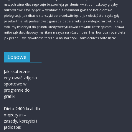
naszych wina
dlaczego tuje brązowieją
gardenia kwiat doniczkowy
grzyby
mikoryzowe czyli żyjące w symbiozie z roślinami
gwiazda betlejemska
pielegnacja
jak dbać o storczyki po przekwitnięciu
jak obciąć storczyka gdy
przekwitnie
jak pielegnowac gwiazde betlejemska
jak wytepic mrowki
kiedy
sadzimy mieczyki do gruntu
kiedy wertykulować trawnik
liatris spicata uprawa
miłorząb dwuklapowy mariken
mszyca na różach
pearl harbor cda
roze ciete
jak przedluzyc zywotnosc
tarczniki na storczyku
zamioculcas żółte liście
Losowe
Jak skutecznie
edytować zdjęcia
sportowe w
programie do
grafiki
Dieta 2400 kcal dla
mężczyzn –
zasady, korzyści i
jadłospis