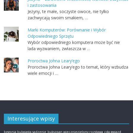
i zastosowania
Jeżyny, te małe, soczyste owoce, nie tylko
zachwycają swoim smakiem, …
Marki Komputerów: Porównanie i Wybór
Odpowiedniego Sprzętu
Wybór odpowiedniego komputera może być nie
lada wyzwaniem, zwłaszcza w …
Proroctwa Johna Leary’ego
Proroctwa Johna Leary’ego to temat, który wzbudza
wiele emocji i …
Interesujące wpisy
begonia bulwiasta sadzenie
bukszpan wieczniezielony rozstawa
cda gwiazd