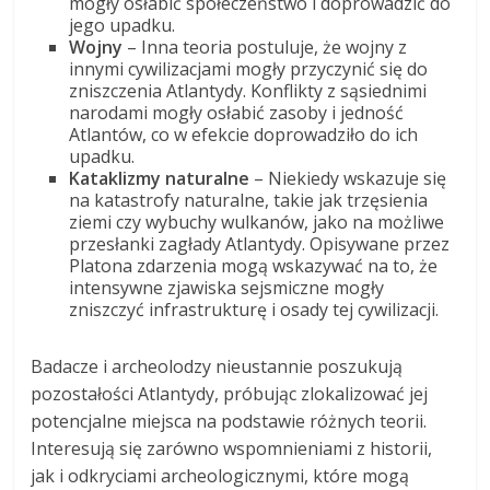
mogły osłabić społeczeństwo i doprowadzić do
jego upadku.
Wojny
– Inna teoria postuluje, że wojny z
innymi cywilizacjami mogły przyczynić się do
zniszczenia Atlantydy. Konflikty z sąsiednimi
narodami mogły osłabić zasoby i jedność
Atlantów, co w efekcie doprowadziło do ich
upadku.
Kataklizmy naturalne
– Niekiedy wskazuje się
na katastrofy naturalne, takie jak trzęsienia
ziemi czy wybuchy wulkanów, jako na możliwe
przesłanki zagłady Atlantydy. Opisywane przez
Platona zdarzenia mogą wskazywać na to, że
intensywne zjawiska sejsmiczne mogły
zniszczyć infrastrukturę i osady tej cywilizacji.
Badacze i archeolodzy nieustannie poszukują
pozostałości Atlantydy, próbując zlokalizować jej
potencjalne miejsca na podstawie różnych teorii.
Interesują się zarówno wspomnieniami z historii,
jak i odkryciami archeologicznymi, które mogą