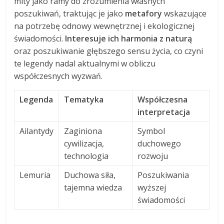
mity jako ramy do zrozumienia własnych
poszukiwań, traktując je jako
metafory
wskazujące
na potrzebę odnowy wewnętrznej i ekologicznej
świadomości.
Interesuje ich harmonia z naturą
oraz poszukiwanie głębszego sensu życia, co czyni
te legendy nadal aktualnymi w obliczu
współczesnych wyzwań.
Legenda
Tematyka
Współczesna
interpretacja
Ailantydy
Zaginiona
Symbol
cywilizacja,
duchowego
technologia
rozwoju
Lemuria
Duchowa siła,
Poszukiwania
tajemna wiedza
wyższej
świadomości