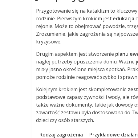
Przygotowanie się na kataklizm to kluczowy
rodzinie. Pierwszym krokiem jest
edukacja
o
rejonie. Może to obejmować powodzie, trzęsi
Zrozumienie, jakie zagrożenia są najpowszec
kryzysowe.
Drugim aspektem jest stworzenie
planu ew
nagłej potrzeby opuszczenia domu. Ważne je
miały jasno określone miejsca spotkań. Pra
pomoże rodzinie reagować szybko i sprawnie
Kolejnym krokiem jest skompletowanie
zes
podstawowe zapasy żywności i wody, ale równ
także ważne dokumenty, takie jak dowody oso
zawartość zestawu była dostosowana do Two
dzieci czy osób starszych.
Rodzaj zagrożenia
Przykładowe działa