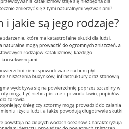
przewidywania kataklizmów staje się niezbędna dla
utecznie zmierzyć się z tymi naturalnymi wyzwaniami?
 i jakie są jego rodzaje?
 zdarzenie, które ma katastrofalne skutki dla ludzi,
ska naturalne mogą prowadzić do ogromnych zniszczeń, a
odstawowych rodzajów kataklizmów, każdego
i konsekwencjami.
powierzchni ziemi spowodowane ruchem płyt
e zniszczenia budynków, infrastruktury oraz stanowią
gma wydobywa się na powierzchnię poprzez szczeliny w
trofy mogą być niebezpieczne z powodu lawin, popiołów
dla zdrowia.
topniejący śnieg czy sztormy mogą prowadzić do zalania
ieniu i życiu ludzi, a także powodują długotrwałe skutki
óre powstają na ciepłych wodach oceanów. Charakteryzują
 opadami deszczu, prowadząc do poważnych zniszczeń.