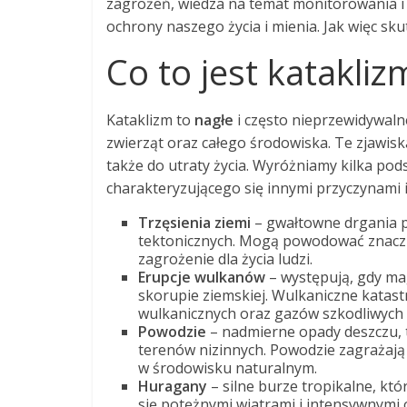
zagrożeń, wiedza na temat monitorowania i 
ochrony naszego życia i mienia. Jak więc sk
Co to jest kataklizm
Kataklizm to
nagłe
i często nieprzewidywalne
zwierząt oraz całego środowiska. Te zjawi
także do utraty życia. Wyróżniamy kilka p
charakteryzującego się innymi przyczynami 
Trzęsienia ziemi
– gwałtowne drgania 
tektonicznych. Mogą powodować znaczn
zagrożenie dla życia ludzi.
Erupcje wulkanów
– występują, gdy ma
skorupie ziemskiej. Wulkaniczne katas
wulkanicznych oraz gazów szkodliwych 
Powodzie
– nadmierne opady deszczu, 
terenów nizinnych. Powodzie zagrażają m
w środowisku naturalnym.
Huragany
– silne burze tropikalne, kt
się potężnymi wiatrami i intensywnymi