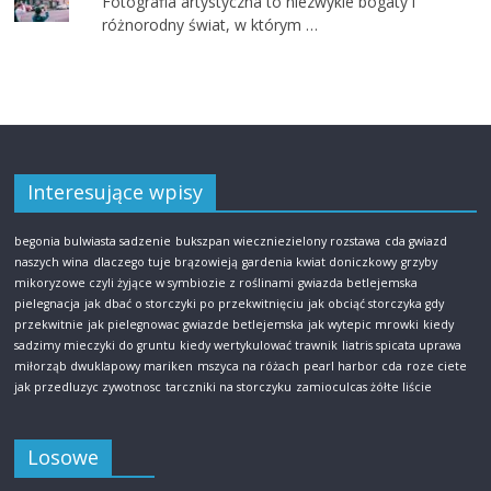
Fotografia artystyczna to niezwykle bogaty i
różnorodny świat, w którym …
Interesujące wpisy
begonia bulwiasta sadzenie
bukszpan wieczniezielony rozstawa
cda gwiazd
naszych wina
dlaczego tuje brązowieją
gardenia kwiat doniczkowy
grzyby
mikoryzowe czyli żyjące w symbiozie z roślinami
gwiazda betlejemska
pielegnacja
jak dbać o storczyki po przekwitnięciu
jak obciąć storczyka gdy
przekwitnie
jak pielegnowac gwiazde betlejemska
jak wytepic mrowki
kiedy
sadzimy mieczyki do gruntu
kiedy wertykulować trawnik
liatris spicata uprawa
miłorząb dwuklapowy mariken
mszyca na różach
pearl harbor cda
roze ciete
jak przedluzyc zywotnosc
tarczniki na storczyku
zamioculcas żółte liście
Losowe