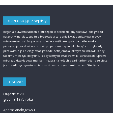
Interesujące wpisy
begonia bulwiasta sadzenie
bukszpan wieczniezielony rozstawa
cda gwiazd
naszych wina
dlaczego tuje brązowieją
gardenia kwiat doniczkowy
grzyby
mikoryzowe czyli żyjące w symbiozie z roślinami
gwiazda betlejemska
pielegnacja
jak dbać o storczyki po przekwitnięciu
jak obciąć storczyka gdy
przekwitnie
jak pielegnowac gwiazde betlejemska
jak wytepic mrowki
kiedy
sadzimy mieczyki do gruntu
kiedy wertykulować trawnik
liatris spicata uprawa
miłorząb dwuklapowy mariken
mszyca na różach
pearl harbor cda
roze ciete
jak przedluzyc zywotnosc
tarczniki na storczyku
zamioculcas żółte liście
Losowe
Orędzie z 28
grudnia 1975 roku
Aparat analogowy i