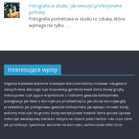
Fotografia w studiu: jak tworzyć profesjonalne
portrety
Fotografia portretowa w studiu to sztuka, która
wymaga nie tylko …
Interesujące wpisy
begonia bulwiasta sadzenie
bukszpan wieczniezielony rozstawa
cda gwiazd
naszych wina
dlaczego tuje brązowieją
gardenia kwiat doniczkowy
grzyby
mikoryzowe czyli żyjące w symbiozie z roślinami
gwiazda betlejemska
pielegnacja
jak dbać o storczyki po przekwitnięciu
jak obciąć storczyka gdy
przekwitnie
jak pielegnowac gwiazde betlejemska
jak wytepic mrowki
kiedy
sadzimy mieczyki do gruntu
kiedy wertykulować trawnik
liatris spicata uprawa
miłorząb dwuklapowy mariken
mszyca na różach
pearl harbor cda
roze ciete
jak przedluzyc zywotnosc
tarczniki na storczyku
zamioculcas żółte liście