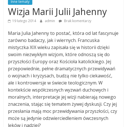
Inne tematy
Wizja Marii Julii Jahenny
19 lutego 2014
admin
Brak komentarzy
Maria Julia Jahenny to postać, która od lat fascynuje
zarówno badaczy, jak i wiernych. Francuska
mistyczka XIX wieku zapisała się w historii dzięki
swoim niezwykłym wizjom, które odnoszą się do
przyszłości Europy oraz Kościoła katolickiego. Jej
przepowiednie, pełne dramatycznych przewidywań
o wojnach i kryzysach, budzą nie tylko ciekawość,
ale i kontrowersje w świecie teologicznym. W
kontekście współczesnych wyzwań duchowych i
moralnych, interpretacje jej wizji nabierają nowego
znaczenia, stając się tematem żywej dyskusji. Czy jej
przesłania mają moc przewidywania przyszłości, czy
może są jedynie odzwierciedleniem ówczesnych
lęków i nadziei?