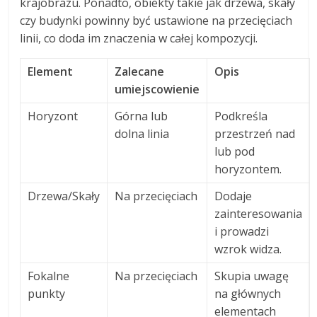
krajobrazu. Ponadto, obiekty takie jak drzewa, skały
czy budynki powinny być ustawione na przecięciach
linii, co doda im znaczenia w całej kompozycji.
Element
Zalecane
Opis
umiejscowienie
Horyzont
Górna lub
Podkreśla
dolna linia
przestrzeń nad
lub pod
horyzontem.
Drzewa/Skały
Na przecięciach
Dodaje
zainteresowania
i prowadzi
wzrok widza.
Fokalne
Na przecięciach
Skupia uwagę
punkty
na głównych
elementach