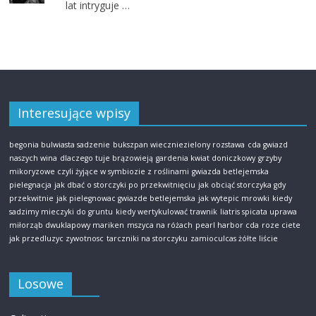
lat intryguje …
Interesujące wpisy
begonia bulwiasta sadzenie
bukszpan wieczniezielony rozstawa
cda gwiazd
naszych wina
dlaczego tuje brązowieją
gardenia kwiat doniczkowy
grzyby
mikoryzowe czyli żyjące w symbiozie z roślinami
gwiazda betlejemska
pielegnacja
jak dbać o storczyki po przekwitnięciu
jak obciąć storczyka gdy
przekwitnie
jak pielegnowac gwiazde betlejemska
jak wytepic mrowki
kiedy
sadzimy mieczyki do gruntu
kiedy wertykulować trawnik
liatris spicata uprawa
miłorząb dwuklapowy mariken
mszyca na różach
pearl harbor cda
roze ciete
jak przedluzyc zywotnosc
tarczniki na storczyku
zamioculcas żółte liście
Losowe