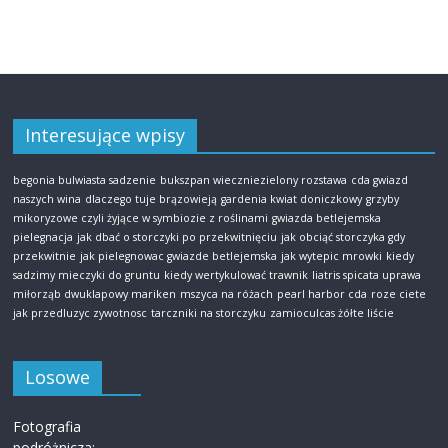
Interesujące wpisy
begonia bulwiasta sadzenie
bukszpan wieczniezielony rozstawa
cda gwiazd
naszych wina
dlaczego tuje brązowieją
gardenia kwiat doniczkowy
grzyby
mikoryzowe czyli żyjące w symbiozie z roślinami
gwiazda betlejemska
pielegnacja
jak dbać o storczyki po przekwitnięciu
jak obciąć storczyka gdy
przekwitnie
jak pielegnowac gwiazde betlejemska
jak wytepic mrowki
kiedy
sadzimy mieczyki do gruntu
kiedy wertykulować trawnik
liatris spicata uprawa
miłorząb dwuklapowy mariken
mszyca na różach
pearl harbor cda
roze ciete
jak przedluzyc zywotnosc
tarczniki na storczyku
zamioculcas żółte liście
Losowe
Fotografia
podróżnicza: