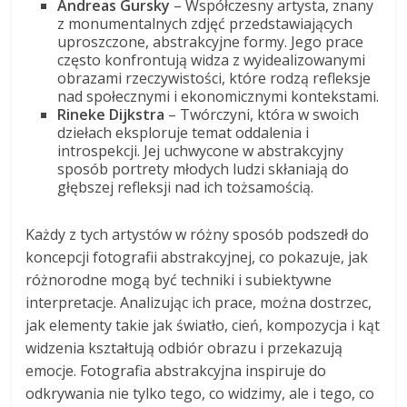
Andreas Gursky
– Współczesny artysta, znany
z monumentalnych zdjęć przedstawiających
uproszczone, abstrakcyjne formy. Jego prace
często konfrontują widza z wyidealizowanymi
obrazami rzeczywistości, które rodzą refleksje
nad społecznymi i ekonomicznymi kontekstami.
Rineke Dijkstra
– Twórczyni, która w swoich
dziełach eksploruje temat oddalenia i
introspekcji. Jej uchwycone w abstrakcyjny
sposób portrety młodych ludzi skłaniają do
głębszej refleksji nad ich tożsamością.
Każdy z tych artystów w różny sposób podszedł do
koncepcji fotografii abstrakcyjnej, co pokazuje, jak
różnorodne mogą być techniki i subiektywne
interpretacje. Analizując ich prace, można dostrzec,
jak elementy takie jak światło, cień, kompozycja i kąt
widzenia kształtują odbiór obrazu i przekazują
emocje. Fotografia abstrakcyjna inspiruje do
odkrywania nie tylko tego, co widzimy, ale i tego, co