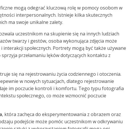
graficzne mogą odegrać kluczową rolę w pomocy osobom w
tności interpersonalnych. Istnieje kilka skutecznych
ich ma swoje unikalne zalety.
ozwala uczestnikom na skupienie się na innych ludziach
razów twarzy i gestów, osoba wykonująca zdjęcia może
i interakcji społecznych. Portrety mogą być także używane
 co sprzyja przełamaniu lęków dotyczących kontaktu z
truje się na rejestrowaniu życia codziennego i otoczenia.
iepewnie w nowych sytuacjach, dlatego rejestrowanie
daje im poczucie kontroli i komfortu. Tego typu fotografia
kontekstu społecznego, co może wzmocnić poczucie
a
, która zachęca do eksperymentowania z obrazem oraz
rodzaju podejście może pomóc uczestnikom w odkrywaniu
rzenie sztuki z wykorzystaniem fotografii mogą oni