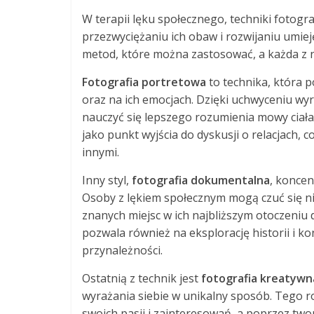
W terapii lęku społecznego, techniki foto
przezwyciężaniu ich obaw i rozwijaniu umieję
metod, które można zastosować, a każda z n
Fotografia portretowa
to technika, która p
oraz na ich emocjach. Dzięki uchwyceniu wy
nauczyć się lepszego rozumienia mowy ciała 
jako punkt wyjścia do dyskusji o relacjach,
innymi.
Inny styl,
fotografia dokumentalna
, koncen
Osoby z lękiem społecznym mogą czuć się n
znanych miejsc w ich najbliższym otoczeniu 
pozwala również na eksplorację historii i 
przynależności.
Ostatnią z technik jest
fotografia kreatywn
wyrażania siebie w unikalny sposób. Tego 
swoich pasji i zainteresowań, a poprzez two