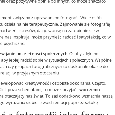
ie oraz pozytywne opinie od innych, co może znacząco
ement związany z uprawianiem fotografii. Wiele osób
 działa na nie terapeutycznie. Zajmowanie się fotografią
artwień i stresów, dając szansę na zatopienie się w
e nas inspirują, może przynieść radość i satysfakcję, co w
e psychiczne.
zwijanie umiejętności społecznych
. Osoby z lękiem
by lepiej radzić sobie w sytuacjach społecznych. Wspólne
tach czy grupach fotograficznych to doskonałe okazje do
elacji w przyjaznym otoczeniu.
developować kreatywność i osobiste dokonania. Często,
śleć poza schematami, co może sprzyjać
twórczemu
a otaczający nas świat. To zaś dodatkowo wzmacnia naszą
o wyrażania siebie i swoich emocji poprzez sztukę.