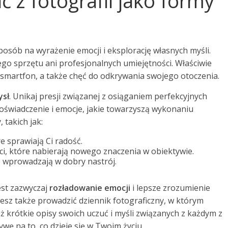
ć z fotografii jako formy
sposób na wyrażenie emocji i eksplorację własnych myśli.
o sprzętu ani profesjonalnych umiejętności. Właściwie
 smartfon, a także chęć do odkrywania swojego otoczenia.
ysł
. Unikaj presji związanej z osiąganiem perfekcyjnych
oświadczenie i emocje, jakie towarzyszą wykonaniu
 takich jak:
e sprawiają Ci radość.
, które nabierają nowego znaczenia w obiektywie.
ub wprowadzają w dobry nastrój.
jest zazwyczaj
rozładowanie emocji
i lepsze zrozumienie
ożesz także prowadzić dziennik fotograficzny, w którym
też krótkie opisy swoich uczuć i myśli związanych z każdym z
wę na to, co dzieje się w Twoim życiu.