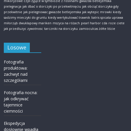
mikoryzowe czyli żyjące w symbiozie z roślinami
gwiazda betlejemska
pielegnacja
jak dbać o storczyki po przekwitnięciu
jak obciąć storczyka gdy
przekwitnie
jak pielegnowac gwiazde betlejemska
jak wytepic mrowki
kiedy
sadzimy mieczyki do gruntu
kiedy wertykulować trawnik
liatris spicata uprawa
miłorząb dwuklapowy mariken
mszyca na różach
pearl harbor cda
roze ciete
jak przedluzyc zywotnosc
tarczniki na storczyku
zamioculcas żółte liście
Losowe
Fotografia
produktowa:
zachwyt nad
szczegółami
Fotografia nocna:
jak odkrywać
tajemnice
ciemności
Ekspedycja
dosłownie wpadła