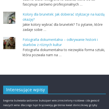
fascynuje zarówno profesjonalnych …
Kolory dla brunetek: Jak dobierać stylizacje na każdą
okazję?
Jakie kolory wybrać dla brunetek? To pytanie, które
zadaje sobie …
Fotografia dokumentalna – odkrywanie historii i
skarbów z różnych kultur
Fotografia dokumentalna to niezwykła forma sztuki,
która pozwala nam na …
Interesujące wpisy
begonia bulwiasta sadzenie
bukszpan wieczniezielony rozstawa
cda gwiazd
naszych wina
dlaczego tuje brązowieją
gardenia kwiat doniczkowy
grzyby