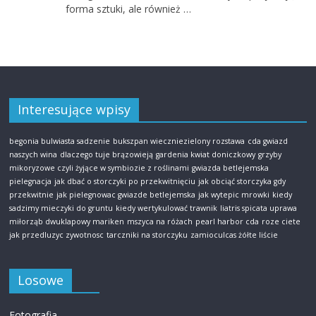
forma sztuki, ale również …
Interesujące wpisy
begonia bulwiasta sadzenie
bukszpan wieczniezielony rozstawa
cda gwiazd
naszych wina
dlaczego tuje brązowieją
gardenia kwiat doniczkowy
grzyby
mikoryzowe czyli żyjące w symbiozie z roślinami
gwiazda betlejemska
pielegnacja
jak dbać o storczyki po przekwitnięciu
jak obciąć storczyka gdy
przekwitnie
jak pielegnowac gwiazde betlejemska
jak wytepic mrowki
kiedy
sadzimy mieczyki do gruntu
kiedy wertykulować trawnik
liatris spicata uprawa
miłorząb dwuklapowy mariken
mszyca na różach
pearl harbor cda
roze ciete
jak przedluzyc zywotnosc
tarczniki na storczyku
zamioculcas żółte liście
Losowe
Fotografia