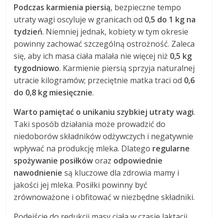
Podczas karmienia piersią
, bezpieczne tempo
utraty wagi oscyluje w granicach od
0,5 do 1 kg na
tydzień
. Niemniej jednak, kobiety w tym okresie
powinny zachować szczególną ostrożność. Zaleca
się, aby ich masa ciała malała nie więcej niż
0,5 kg
tygodniowo
. Karmienie piersią sprzyja naturalnej
utracie kilogramów; przeciętnie matka traci od
0,6
do 0,8 kg miesięcznie
.
Warto pamiętać o unikaniu szybkiej utraty wagi
.
Taki sposób działania może prowadzić do
niedoborów składników odżywczych i negatywnie
wpływać na produkcję mleka. Dlatego
regularne
spożywanie posiłków
oraz
odpowiednie
nawodnienie
są kluczowe dla zdrowia mamy i
jakości jej mleka. Posiłki powinny być
zrównoważone i obfitować w niezbędne składniki.
Podejście do redukcji masy ciała w czasie laktacji