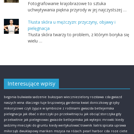
Fotografowanie krajobrazowe to sztuka
uchwytywania piękna przyrody w jej najczystszej …
Tłusta skóra u mężczyzn: przyczyny, objawy i
pielęgnacja
Tłusta skóra twarzy to problem, z którym boryka się
wielu …
Interesujące wpisy
begonia bulwiasta sadzenie
bukszpan wieczniezielony rozstawa
cda gwiazd
naszych wina
dlaczego tuje brązowieją
gardenia kwiat doniczkowy
grzyby
mikoryzowe czyli żyjące w symbiozie z roślinami
gwiazda betlejemska
pielegnacja
jak dbać o storczyki po przekwitnięciu
jak obciąć storczyka gdy
przekwitnie
jak pielegnowac gwiazde betlejemska
jak wytepic mrowki
kiedy
sadzimy mieczyki do gruntu
kiedy wertykulować trawnik
liatris spicata uprawa
miłorząb dwuklapowy mariken
mszyca na różach
pearl harbor cda
roze ciete