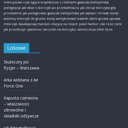
mikoryzowe czyli żyjące w symbiozie z roślinami
gwiazda betlejemska
pielegnacja
jak dbać o storczyki po przekwitnięciu
jak obciąć storczyka gdy
przekwitnie
jak pielegnowac gwiazde betlejemska
jak wytepic mrowki
kiedy
sadzimy mieczyki do gruntu
kiedy wertykulować trawnik
liatris spicata uprawa
miłorząb dwuklapowy mariken
mszyca na różach
pearl harbor cda
roze ciete
jak przedluzyc zywotnosc
tarczniki na storczyku
zamioculcas żółte liście
Losowe
Skuteczny psi
fryzjer – Warszawa
Arka widziana z Air
Force One
Kapusta czerwona
– właściwości
zdrowotne i
składniki odżywcze
Jak fotografować