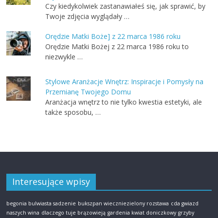
Czy kiedykolwiek zastanawiałeś się, jak sprawić, by
Twoje zdjęcia wyglądały …
Orędzie Matki Boże] z 22 marca 1986 roku
Orędzie Matki Bożej z 22 marca 1986 roku to
niezwykle …
Stylowe Aranżacje Wnętrz: Inspiracje i Pomysły na
Przemianę Twojego Domu
Aranżacja wnętrz to nie tylko kwestia estetyki, ale
także sposobu, …
Interesujące wpisy
begonia bulwiasta sadzenie
bukszpan wieczniezielony rozstawa
cda gwiazd
naszych wina
dlaczego tuje brązowieją
gardenia kwiat doniczkowy
grzyby