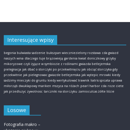
Interesujące wpisy
begonia bulwiasta sadzenie
bukszpan wieczniezielony rozstawa
cda gwiazd
naszych wina
dlaczego tuje brązowieją
gardenia kwiat doniczkowy
grzyby
mikoryzowe czyli żyjące w symbiozie z roślinami
gwiazda betlejemska
pielegnacja
jak dbać o storczyki po przekwitnięciu
jak obciąć storczyka gdy
przekwitnie
jak pielegnowac gwiazde betlejemska
jak wytepic mrowki
kiedy
sadzimy mieczyki do gruntu
kiedy wertykulować trawnik
liatris spicata uprawa
miłorząb dwuklapowy mariken
mszyca na różach
pearl harbor cda
roze ciete
jak przedluzyc zywotnosc
tarczniki na storczyku
zamioculcas żółte liście
Losowe
Fotografia makro –