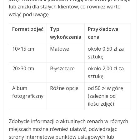
lub zniżki dla stałych klientów, co również warto
wziąć pod uwagę.
Format zdjęć
Typ
Przykładowa
wykończenia
cena
10×15 cm
Matowe
około 0,50 zł za
sztukę
20×30 cm
Błyszczące
około 2,00 zł za
sztukę
Album
Różne opcje
od 50 zł w górę
fotograficzny
(zależnie od
ilości zdjęć)
Zdobycie informacji o aktualnych cenach w różnych
miejscach można również ułatwić, odwiedzając
strony internetowe punktów usługowych lub