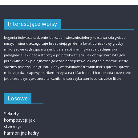
Interesujące wpisy
begonia bulwiasta sadzenie
bukszpan wieczniezielony rozstawa
cda gwiazd
naszych wina
dlaczego tuje brązowieją
gardenia kwiat doniczkowy
grzyby
mikoryzowe czyli żyjące w symbiozie z roślinami
gwiazda betlejemska
pielegnacja
jak dbać o storczyki po przekwitnięciu
jak obciąć storczyka gdy
przekwitnie
jak pielegnowac gwiazde betlejemska
jak wytepic mrowki
kiedy
sadzimy mieczyki do gruntu
kiedy wertykulować trawnik
liatris spicata uprawa
miłorząb dwuklapowy mariken
mszyca na różach
pearl harbor cda
roze ciete
jak przedluzyc zywotnosc
tarczniki na storczyku
zamioculcas żółte liście
Losowe
Sekrety
kompozycji: jak
stworzyć
harmonijne kadry